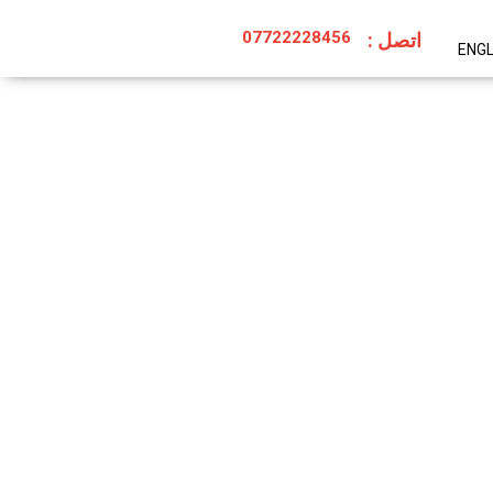
07722228456
اتصل :
ENGL